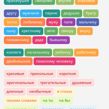
прабабушке
свекрови
внучке
знакомой
другу
мужчине
парню
дедушке
брату
тестю
любимому
мужу
папе
мальчику
сыну
крестному
зятю
свекру
внуку
племяннику
дяде
бывшему
коллеге
начальнику
ребенку
работнику
двойняшкам
пожилому человеку
красивые
прикольные
короткие
оригинальные
трогательные
душевные
длинные
необычные
в стихах
своими словами
на ты
на Вы