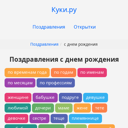
Перейти
Куки.ру
к
основному
Основная
содержанию
Поздравления
Открытки
навигация
Поздравления
с днем рождения
Поздравления с днем рождения
по временам года
по годам
по именам
по месяцам
по профессиям
женщине
бабушке
подруге
девушке
любимой
дочери
маме
жене
тете
девочке
сестре
теще
племяннице