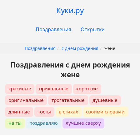
Перейти
Куки.ру
к
основному
Основная
содержанию
Поздравления
Открытки
навигация
Поздравления
с днем рождения
жене
Поздравления с днем рождения
жене
красивые
прикольные
короткие
оригинальные
трогательные
душевные
длинные
тосты
в стихах
своими словами
на ты
поздравляю
лучшие сверху