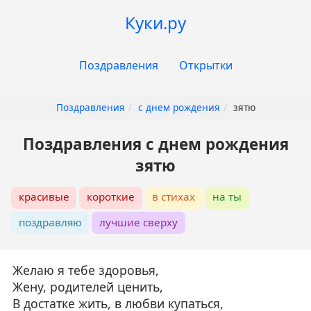
Перейти
Куки.ру
к
основному
Основная
содержанию
Поздравления
Открытки
навигация
Поздравления
с днем рождения
зятю
Поздравления с днем рождения
зятю
красивые
короткие
в стихах
на ты
поздравляю
лучшие сверху
Желаю я тебе здоровья,
Жену, родителей ценить,
В достатке жить, в любви купаться,