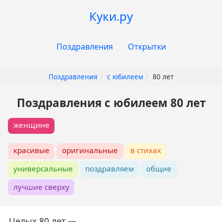
Перейти
Куки.ру
к
основному
Основная
содержанию
Поздравления
Открытки
навигация
Поздравления
с юбилеем
80 лет
Поздравления с юбилеем 80 лет
женщине
красивые
оригинальные
в стихах
универсальные
поздравляем
общие
лучшие сверху
Целых 80 лет —