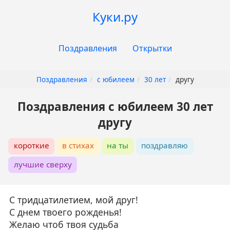
Перейти
Куки.ру
к
основному
Основная
содержанию
Поздравления
Открытки
навигация
Поздравления
с юбилеем
30 лет
другу
Поздравления с юбилеем 30 лет
другу
короткие
в стихах
на ты
поздравляю
лучшие сверху
С тридцатилетием, мой друг!
С днем твоего рожденья!
Желаю чтоб твоя судьба