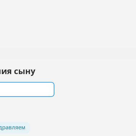
ния сыну
дравляем