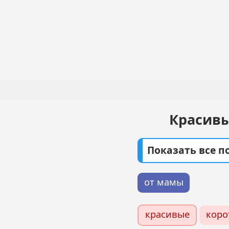
Перейти
к
основному
Основная
содержанию
навигация
Красивы
Показать все 
от мамы
красивые
коро