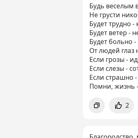
Будь веселым в
Не грусти нико
Будет трудно -
Будет ветер - н
Будет больно -
От людей глаз 
Если грозы - ид
Если слезы - со
Если страшно -
Помни, жизнь -
2
Благородство, 