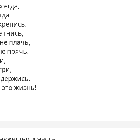
сегда,
гда.
 крепись,
е гнись,
 не плачь,
не прячь.
и,
три,
 держись.
 это жизнь!
мужество и честь,