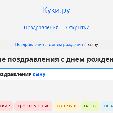
Куки.ру
Поздравления
Открытки
Поздравления
с днем рождения
сыну
е поздравления с днем рожде
поздравления
сыну
ткие
трогательные
в стихах
на ты
поз