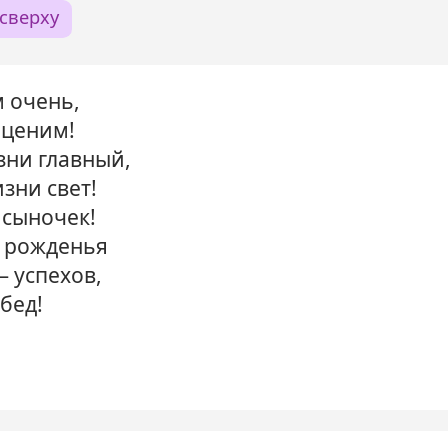
сверху
 очень,
 ценим!
зни главный,
зни свет!
сыночек!
 рожденья
— успехов,
бед!