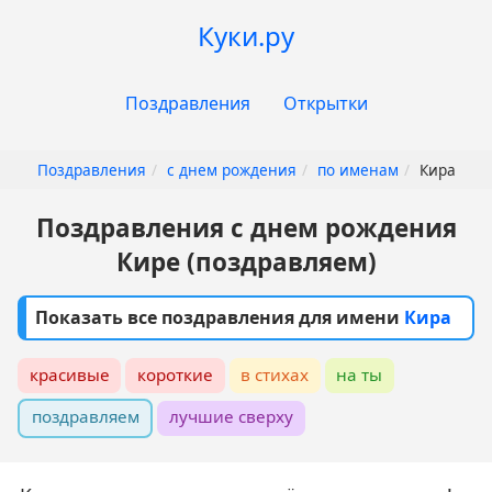
Перейти
Куки.ру
к
основному
Основная
содержанию
Поздравления
Открытки
навигация
Поздравления
с днем рождения
по именам
Кира
Поздравления с днем рождения
Кире (поздравляем)
Показать все поздравления для имени
Кира
красивые
короткие
в стихах
на ты
поздравляем
лучшие сверху