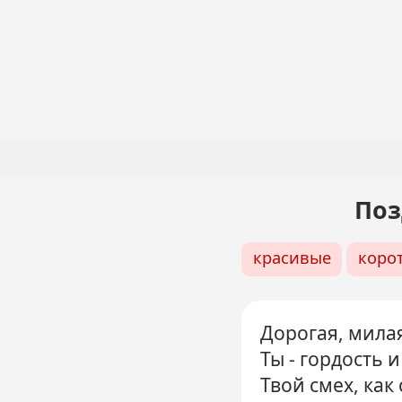
Перейти
к
основному
Основная
содержанию
навигация
Поз
красивые
коро
Дорогая, мила
Ты - гордость 
Твой смех, как