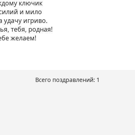
аждому ключик
силий и мило
 удачу игриво.
я, тебя, родная!
ебе желаем!
Всего поздравлений: 1