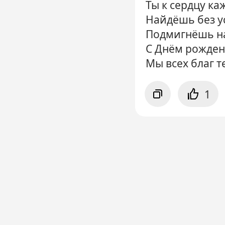
Ты к сердцу к
Найдёшь без у
Подмигнёшь на
С Днём рождень
Мы всех благ т
1