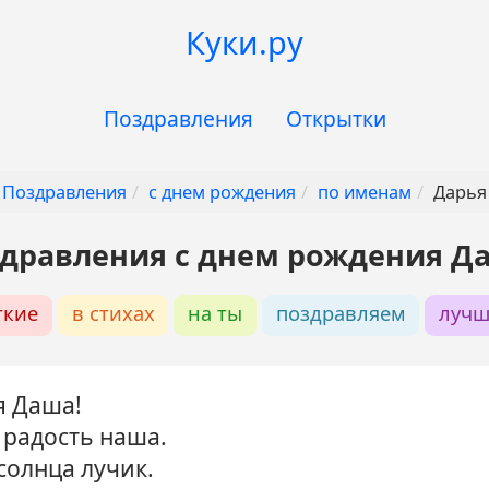
Куки.ру
Поздравления
Открытки
Поздравления
с днем рождения
по именам
Дарья
дравления с днем рождения Д
ткие
в стихах
на ты
поздравляем
лучш
я Даша!
и радость наша.
 солнца лучик.