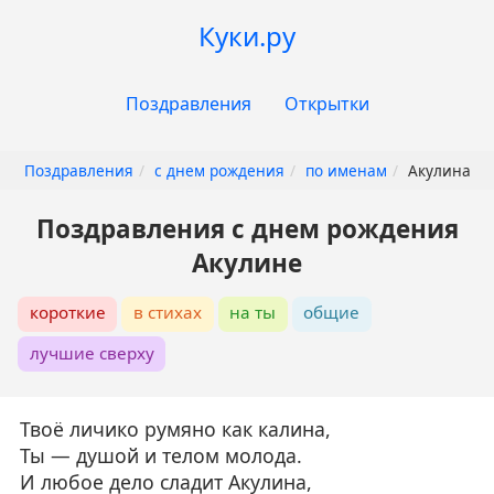
Перейти
Куки.ру
к
основному
Основная
содержанию
Поздравления
Открытки
навигация
Поздравления
с днем рождения
по именам
Акулина
Поздравления с днем рождения
Акулине
короткие
в стихах
на ты
общие
лучшие сверху
Твоё личико румяно как калина,
Ты — душой и телом молода.
И любое дело сладит Акулина,