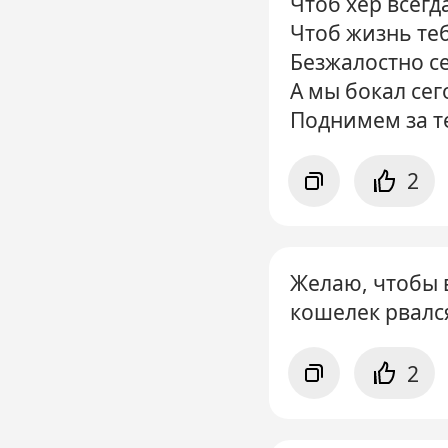
Чтоб хер всегд
Чтоб жизнь те
Безжалостно с
А мы бокал сег
Поднимем за т
2
Желаю, чтобы в
кошелек рвался
2