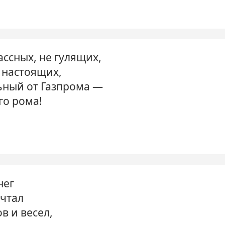
ассных, не гулящих,
 настоящих,
ьный от Газпрома —
го рома!
нег
ечтал
в и весел,