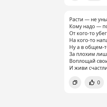
Расти — не ун
Кому надо — п
От кого-то убег
На кого-то нап
Ну а в общем-т
За плохим лиш
Воплощай сво
И живи счастли
0