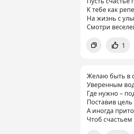
Пусть счастье
К тебе как репе
На жизнь с ул
Смотри веселе
1
Желаю быть в 
Уверенным вод
Где нужно – по
Поставив цель 
А иногда прит
Чтоб счастьем 