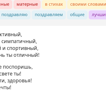
нные
матерные
в стихах
своими словам
поздравляю
поздравляем
общие
лучши
активный,
 симпатичный,
 и спортивный,
нь ты отличный!
не поспоришь,
свете ты!
ти, здоровья!
чты!