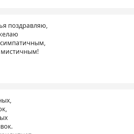
ья поздравляю,
 желаю
 симпатичным,
имистичным!
ных,
ок,
ных
вок.