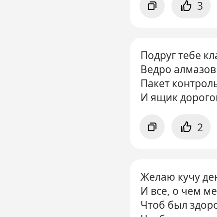
3
Подруг тебе кл
Ведро алмазов
Пакет контрол
И ящик дорого
2
Желаю кучу де
И все, о чем м
Чтоб был здоро