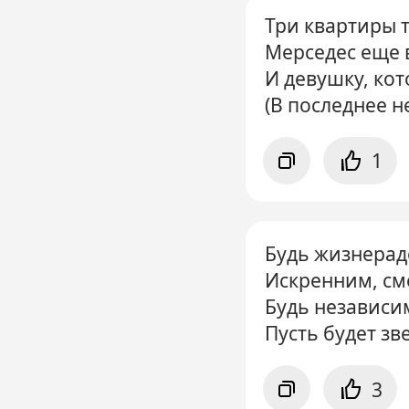
Три квартиры т
Мерседес еще 
И девушку, кот
(В последнее н
1
Будь жизнерад
Искренним, см
Будь независи
Пусть будет з
3