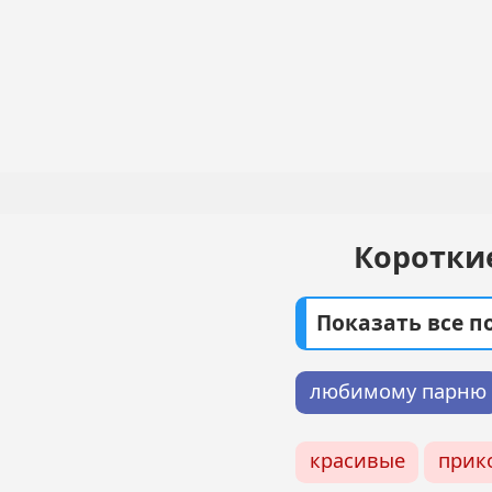
Перейти
к
основному
Основная
содержанию
навигация
Коротки
Показать все 
любимому парню
красивые
прик