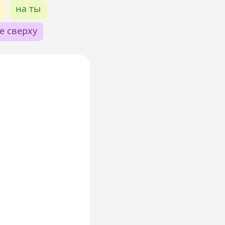
и
на ты
е сверху