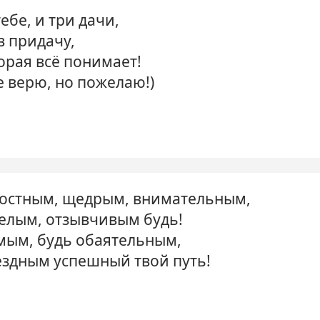
ебе, и три дачи,
в придачу,
орая всё понимает!
е верю, но пожелаю!)
остным, щедрым, внимательным,
елым, отзывчивым будь!
мым, будь обаятельным,
вездным успешный твой путь!