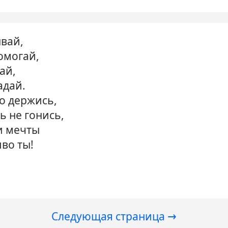
ывай,
омогай,
ай,
адай.
о держись,
ь не гонись,
и мечты
во ты!
Следующая
Следующая страница →