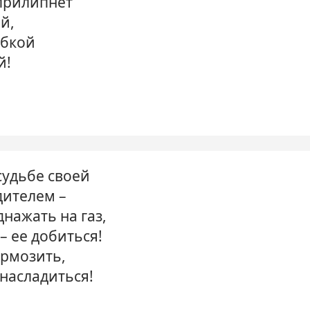
 прилипнет
й,
ыбкой
й!
судьбе своей
ителем –
днажать на газ,
– ее добиться!
ормозить,
насладиться!