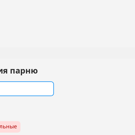
ия парню
ельные