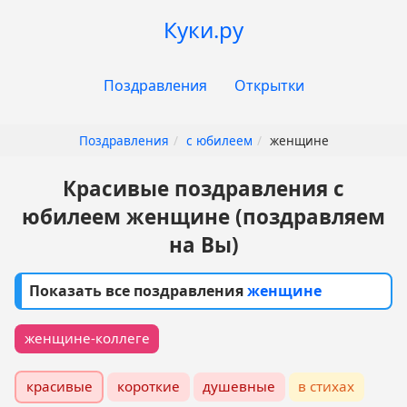
Перейти
Куки.ру
к
основному
Основная
содержанию
Поздравления
Открытки
навигация
Поздравления
с юбилеем
женщине
Красивые поздравления с
юбилеем женщине (поздравляем
на Вы)
Показать все поздравления
женщине
женщине-коллеге
красивые
короткие
душевные
в стихах