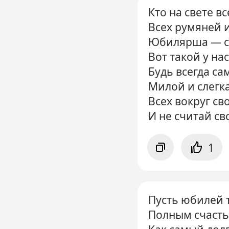
Кто на свете в
Всех румяней и
Юбилярша — сп
Вот такой у нас
Будь всегда са
Милой и слегк
Всех вокруг св
И не считай св
1
Пусть юбилей 
Полным счасть