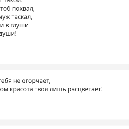
тоб похвал,
муж таскал,
 и в глуши
 души!
ебя не огорчает,
ом красота твоя лишь расцветает!