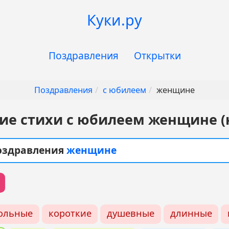
Куки.ру
Поздравления
Открытки
Поздравления
с юбилеем
женщине
е стихи с юбилеем женщине (
поздравления
женщине
ольные
короткие
душевные
длинные