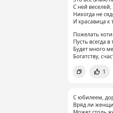
С ней веселей,
Никогда не сяд
И красавица к 
Пожелать хоти
Пусть всегда в
Будет много ме
Богатству, счас
1
С юбилеем, до
Вряд ли женщи
Может столь ж