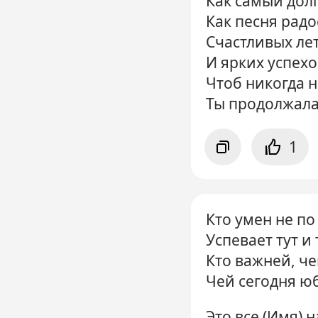
Как самый дол
Как песня радо
Счастливых лет
И ярких успехо
Чтоб никогда н
Ты продолжала 
1
Кто умен не по
Успевает тут и
Кто важней, че
Чей сегодня ю
Это все (Имя) 