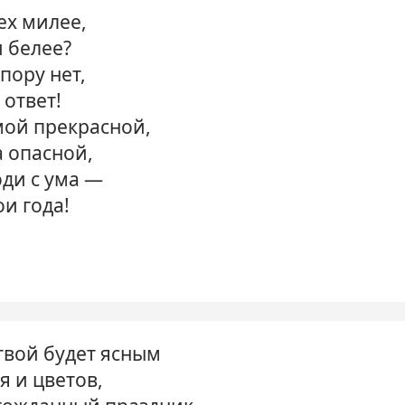
сех милее,
 белее?
ору нет,
 ответ!
мой прекрасной,
а опасной,
оди с ума —
ои года!
твой будет ясным
я и цветов,