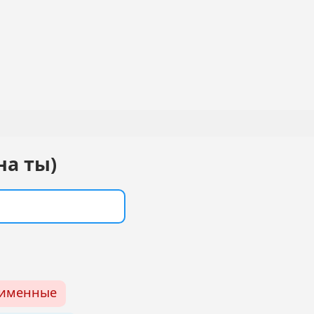
на ты)
именные