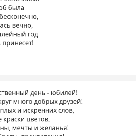
об была
 бесконечно,
ась вечно,
илейный год
 принесет!
ственный день - юбилей!
круг много добрых друзей!
плых и искренних слов,
 краски цветов,
ны, мечты и желанья!