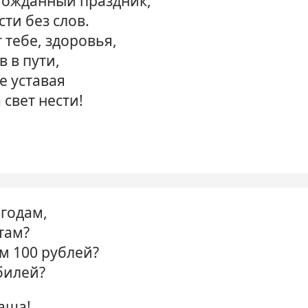
гожданный праздник,
сти без слов.
 тебе, здоровья,
в в пути,
е уставая
свет нести!
 годам,
 там?
м 100 рублей?
билей?
наша!