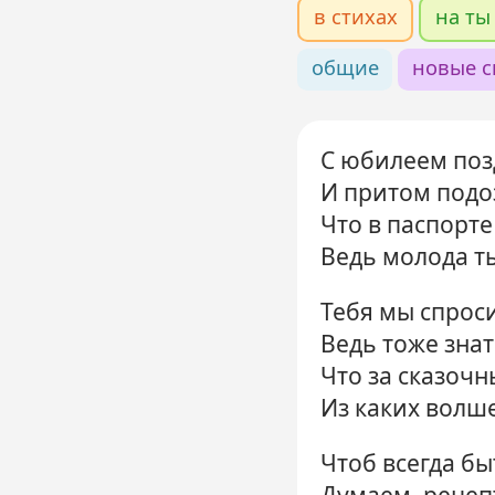
в стихах
на ты
общие
новые с
С юбилеем поз
И притом подо
Что в паспорт
Ведь молода т
Тебя мы спрос
Ведь тоже знат
Что за сказочн
Из каких волш
Чтоб всегда б
Думаем, рецепт