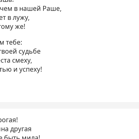
 чем в нашей Раше,
ет в лужу,
тому же!
м тебе:
 твоей судьбе
ста смеху,
тью и успеху!
рогая!
на другая
е быть мила!