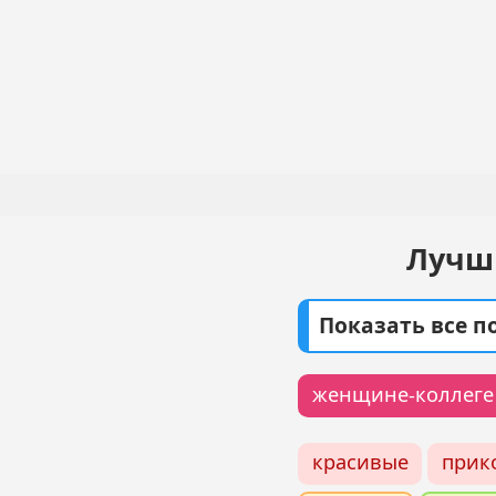
Перейти
к
основному
Основная
содержанию
навигация
Лучши
Показать все 
женщине-коллеге
красивые
прик