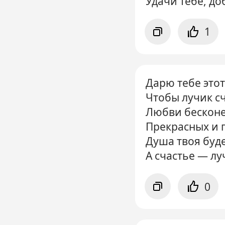
Удачи тебе, до
1
Дарю тебе этот
Чтобы лучик сч
Любви бесконе
Прекрасных и 
Душа твоя буде
А счастье — лу
0