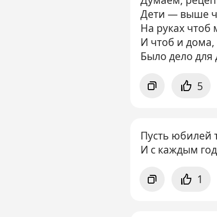
Дети — выше ч
На руках чтоб 
И чтоб и дома,
Было дело для
5
Пусть юбилей т
И с каждым год
1