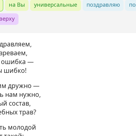
на Вы
универсальные
поздравляю
по
верху
дравляем,
зреваем,
е ошибка —
ы шибко!
им дружно —
ь нам нужно,
ый состав,
ебных трав?
ыть молодой
 такой: