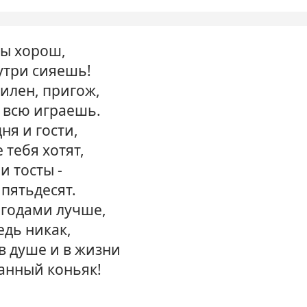
ты хорош,
утри сияешь!
силен, пригож,
 всю играешь.
ня и гости,
 тебя хотят,
и тосты -
 пятьдесят.
 годами лучше,
едь никак,
в душе и в жизни
канный коньяк!