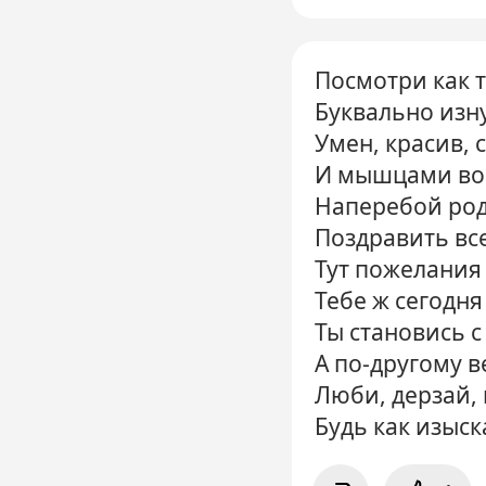
Посмотри как 
Буквально изн
Умен, красив, 
И мышцами во
Наперебой род
Поздравить все
Тут пожелания 
Тебе ж сегодня
Ты становись с
А по-другому в
Люби, дерзай, 
Будь как изыс