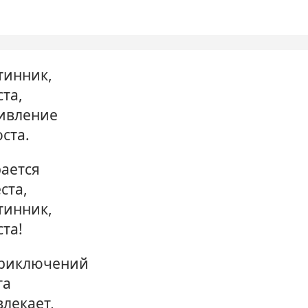
тинник,
ста,
дивление
ста.
рается
ста,
тинник,
ста!
приключений
та
лекает,