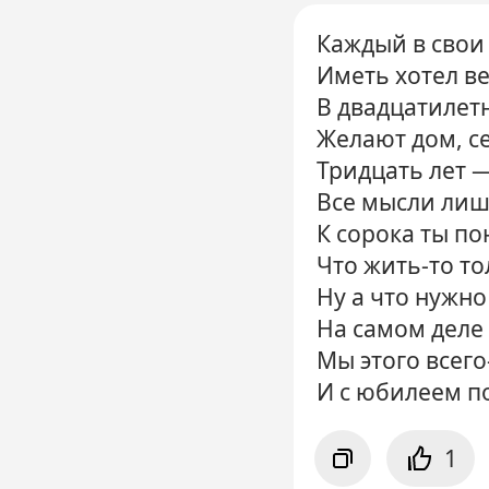
Каждый в свои 
Иметь хотел в
В двадцатиле
Желают дом, с
Тридцать лет 
Все мысли лиш
К сорока ты п
Что жить-то т
Ну а что нужно
На самом деле 
Мы этого всего
И с юбилеем п
1