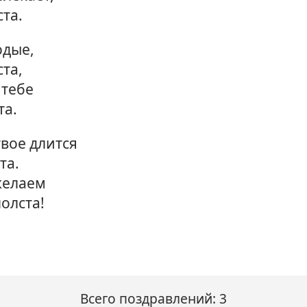
ста.
одые,
ста,
 тебе
та.
твое длится
та.
желаем
олста!
Всего поздравлений: 3