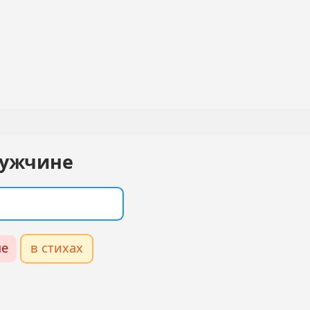
мужчине
е
в стихах