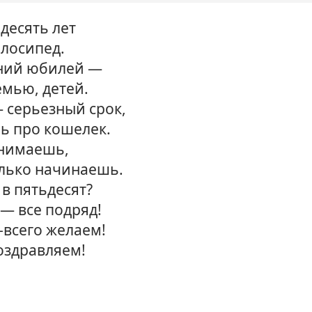
десять лет
елосипед.
тний юбилей —
емью, детей.
— серьезный срок,
ь про кошелек.
онимаешь,
олько начинаешь.
 в пятьдесят?
— все подряд!
-всего желаем!
оздравляем!