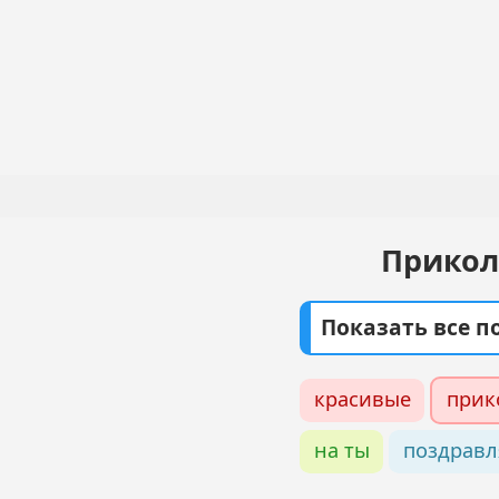
Перейти
к
основному
Основная
содержанию
навигация
Прикол
Показать все 
красивые
прик
на ты
поздрав