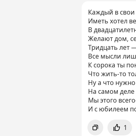
Каждый в свои 
Иметь хотел в
В двадцатиле
Желают дом, с
Тридцать лет 
Все мысли лиш
К сорока ты п
Что жить-то т
Ну а что нужно
На самом деле 
Мы этого всего
И с юбилеем п
1