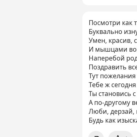
Посмотри как 
Буквально изн
Умен, красив, 
И мышцами во
Наперебой род
Поздравить все
Тут пожелания 
Тебе ж сегодня
Ты становись с
А по-другому в
Люби, дерзай, 
Будь как изыс