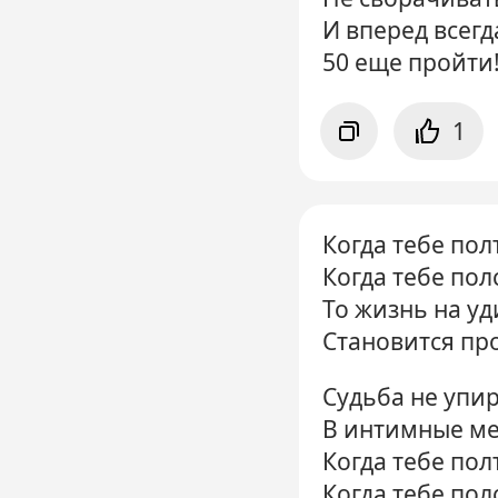
И вперед всегд
50 еще пройти
1
Когда тебе пол
Когда тебе пол
То жизнь на у
Становится про
Судьба не упи
В интимные ме
Когда тебе пол
Когда тебе пол