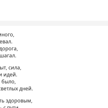
много,
евал.
дорога,
 шагал.
ыт, сила,
и идей.
 было,
светлых дней.
ть здоровым,
 с пути,