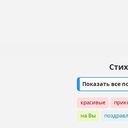
Перейти
к
основному
Основная
содержанию
навигация
Стих
Показать все 
красивые
прик
на Вы
поздрав