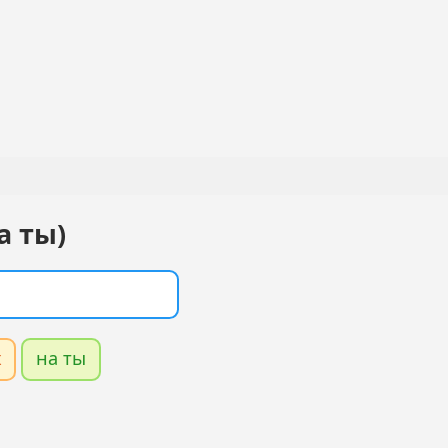
а ты)
х
на ты