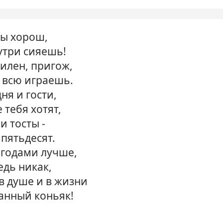
ты хорош,
утри сияешь!
силен, пригож,
 всю играешь.
ня и гости,
 тебя хотят,
и тосты -
 пятьдесят.
 годами лучше,
едь никак,
в душе и в жизни
канный коньяк!