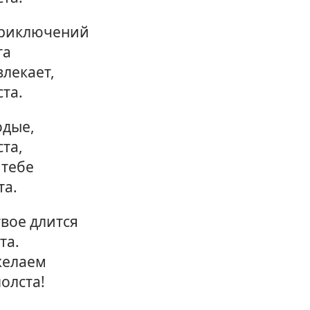
приключений
та
лекает,
ста.
одые,
ста,
 тебе
та.
твое длится
та.
желаем
олста!