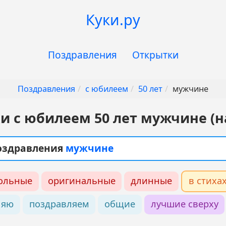
Куки.ру
Поздравления
Открытки
Поздравления
с юбилеем
50 лет
мужчине
и с юбилеем 50 лет мужчине (н
поздравления
мужчине
ольные
оригинальные
длинные
в стиха
ляю
поздравляем
общие
лучшие сверху