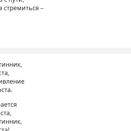
а стремиться –
!
тинник,
ста,
дивление
ста.
рается
ста,
тинник,
ста!