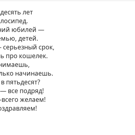
десять лет
елосипед.
тний юбилей —
емью, детей.
— серьезный срок,
ь про кошелек.
онимаешь,
олько начинаешь.
 в пятьдесят?
— все подряд!
-всего желаем!
оздравляем!