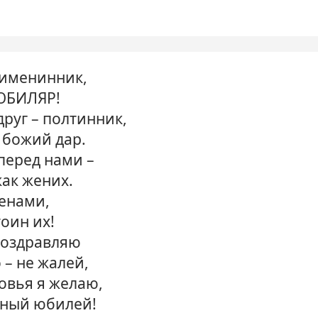
 именинник,
ЮБИЛЯР!
друг – полтинник,
 божий дар.
 перед нами –
как жених.
енами,
оин их!
поздравляю
 – не жалей,
овья я желаю,
сный юбилей!