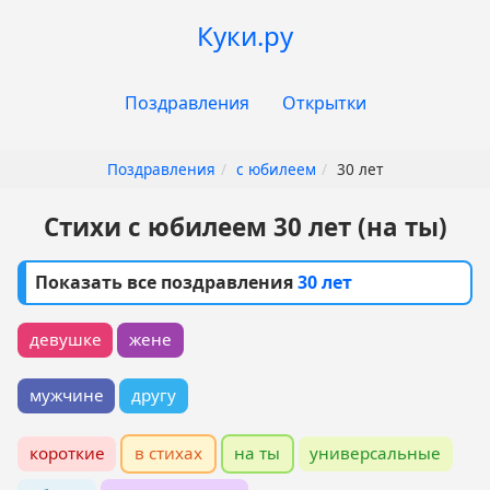
Перейти
Куки.ру
к
основному
Основная
содержанию
Поздравления
Открытки
навигация
Поздравления
с юбилеем
30 лет
Стихи с юбилеем 30 лет (на ты)
Показать все поздравления
30 лет
девушке
жене
мужчине
другу
короткие
в стихах
на ты
универсальные