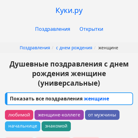
Перейти
Куки.ру
к
основному
Основная
содержанию
Поздравления
Открытки
навигация
Поздравления
с днем рождения
женщине
Душевные поздравления с днем
рождения женщине
(универсальные)
Показать все поздравления
женщине
любимой
женщине-коллеге
от мужчины
начальнице
знакомой