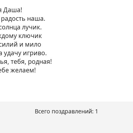
я Даша!
и радость наша.
 солнца лучик.
аждому ключик
силий и мило
 удачу игриво.
я, тебя, родная!
ебе желаем!
Всего поздравлений: 1