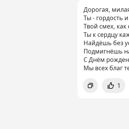
Дорогая, мила
Ты - гордость 
Твой смех, как
Ты к сердцу к
Найдёшь без у
Подмигнёшь на
С Днём рождень
Мы всех благ т
1