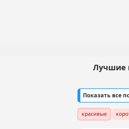
Перейти
к
основному
Основная
содержанию
навигация
Лучшие 
Показать все 
красивые
коро