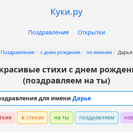
Куки.ру
Поздравления
Открытки
Поздравления
с днем рождения
по именам
Дарья
красивые стихи с днем рожден
(поздравляем на ты)
поздравления для имени
Дарья
ткие
в стихах
на ты
поздравляем
но