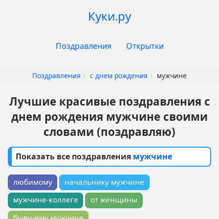
Перейти
Куки.ру
к
основному
Основная
содержанию
Поздравления
Открытки
навигация
Поздравления
с днем рождения
мужчине
Лучшие красивые поздравления с
днем рождения мужчине своими
словами (поздравляю)
Показать все поздравления
мужчине
любимому
начальнику мужчине
мужчине-коллеге
от женщины
бывшему мужчине