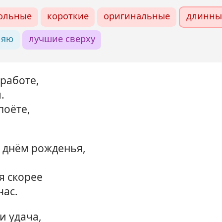
ольные
короткие
оригинальные
длинны
ляю
лучшие сверху
работе,
.
поёте,
с днём рожденья,
я скорее
час.
и удача,