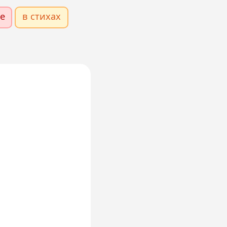
е
в стихах