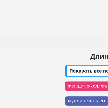
Перейти
к
основному
Основная
содержанию
навигация
Длин
Показать все 
женщине-коллеге
мужчине-коллеге