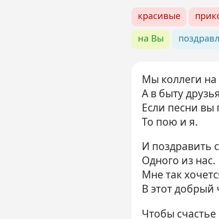
красивые
прик
на Вы
поздрав
Мы коллеги на 
А в быту друзья
Если песни вы 
То пою и я.
И поздравить 
Одного из нас.
Мне так хочетс
В этот добрый 
Чтобы счастье 