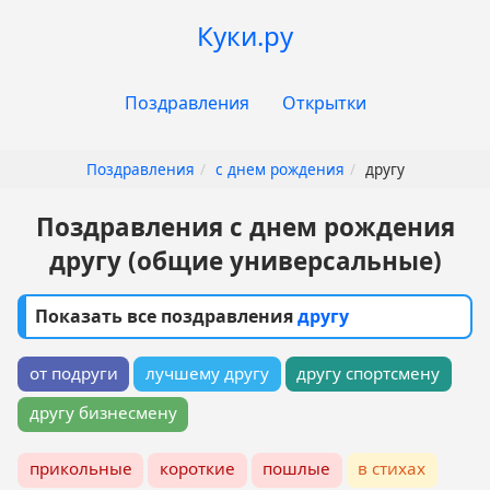
Перейти
Куки.ру
к
основному
Основная
содержанию
Поздравления
Открытки
навигация
Поздравления
с днем рождения
другу
Поздравления с днем рождения
другу (общие универсальные)
Показать все поздравления
другу
от подруги
лучшему другу
другу спортсмену
другу бизнесмену
прикольные
короткие
пошлые
в стихах