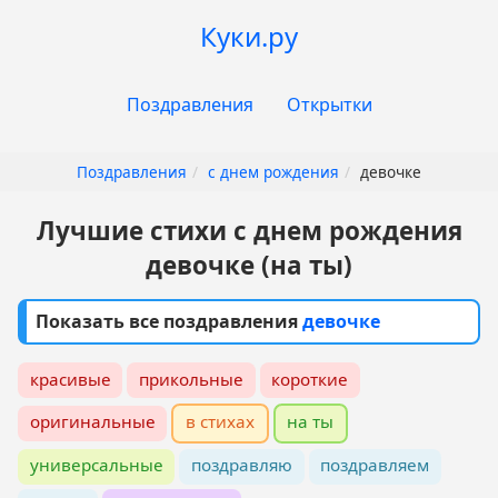
Перейти
Куки.ру
к
основному
Основная
содержанию
Поздравления
Открытки
навигация
Поздравления
с днем рождения
девочке
Лучшие стихи с днем рождения
девочке (на ты)
Показать все поздравления
девочке
красивые
прикольные
короткие
оригинальные
в стихах
на ты
универсальные
поздравляю
поздравляем